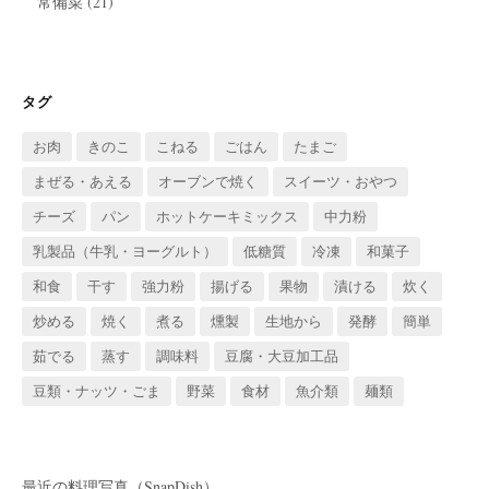
常備菜
(21)
タグ
お肉
きのこ
こねる
ごはん
たまご
まぜる・あえる
オーブンで焼く
スイーツ・おやつ
チーズ
パン
ホットケーキミックス
中力粉
乳製品（牛乳・ヨーグルト）
低糖質
冷凍
和菓子
和食
干す
強力粉
揚げる
果物
漬ける
炊く
炒める
焼く
煮る
燻製
生地から
発酵
簡単
茹でる
蒸す
調味料
豆腐・大豆加工品
豆類・ナッツ・ごま
野菜
食材
魚介類
麺類
最近の料理写真（SnapDish）