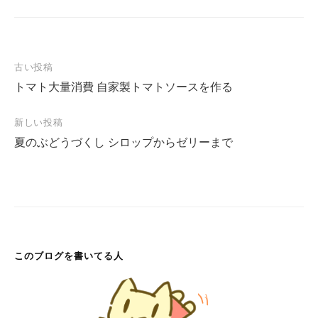
古い投稿
投
トマト大量消費 自家製トマトソースを作る
稿
ナ
新しい投稿
ビ
夏のぶどうづくし シロップからゼリーまで
ゲ
ー
シ
ョ
ン
このブログを書いてる人