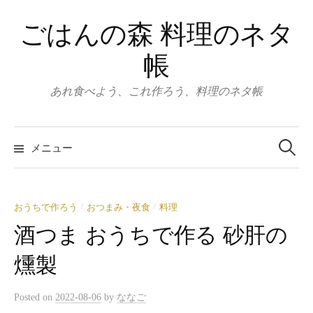
コ
ごはんの森 料理のネタ
ン
テ
帳
ン
ツ
あれ食べよう、これ作ろう、料理のネタ帳
へ
ス
検
キ
索:
メニュー
ッ
プ
おうちで作ろう
おつまみ・夜食
料理
/
/
酒つま おうちで作る 砂肝の
燻製
Posted
on
2022-08-06
by
ななご